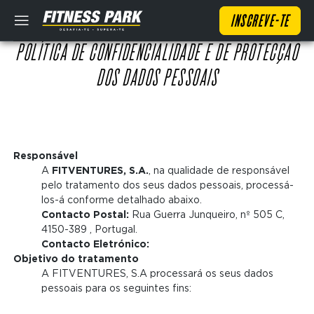
Skip
Domain
INSCREVE-TE
to
menu
main
for
POLÍTICA DE CONFIDENCIALIDADE E DE PROTECÇÃO
Domain
content
FP
menu
Portugal
DOS DADOS PESSOAIS
for
(maincta)
FP
Portugal
(main)
Responsável
A
FITVENTURES, S.A.
, na qualidade de responsável
Domain
pelo tratamento dos seus dados pessoais, processá-
menu
A minha conta
los-á conforme detalhado abaixo.
for
Contacto Postal:
Rua Guerra Junqueiro, nº 505 C,
INSCREVE-TE
FP
4150-389 , Portugal.
Portugal
Contacto Eletrónico:
(maincta)
Objetivo do tratamento
A FITVENTURES, S.A processará os seus dados
pessoais para os seguintes fins:
Se connecter
Main
navigation