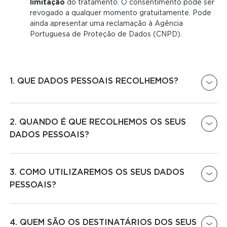
limitação
do tratamento. O consentimento pode ser
revogado a qualquer momento gratuitamente. Pode
ainda apresentar uma reclamação à Agência
Portuguesa de Proteção de Dados (CNPD).
1. QUE DADOS PESSOAIS RECOLHEMOS?
Quando se inscreve num dos nossos clubes,
recolhemos e tratamos, entre outros, o seu
2. QUANDO É QUE RECOLHEMOS OS SEUS
nome
e apelido
DADOS PESSOAIS?
,
endereço postal
,
endereço eletrónico
,
número de telefone
,
fotografia
,
dados bancários
,
Recolhemos as informações que nos fornece
data e hora de entrada e saída
do clube, e
voluntariamente, nomeadamente quando:
3. COMO UTILIZAREMOS OS SEUS DADOS
pedido de suspensão da inscrição
,
PESSOAIS?
nomeadamente por motivos profissionais ou de
saúde.
Se inscreve num dos nossos clubes;
Utilizaremos os seus dados pessoais para uma ou
Faz um pré-registo ou um pedido de
mais das seguintes finalidades na execução do
4. QUEM SÃO OS DESTINATÁRIOS DOS SEUS
informação no nosso site