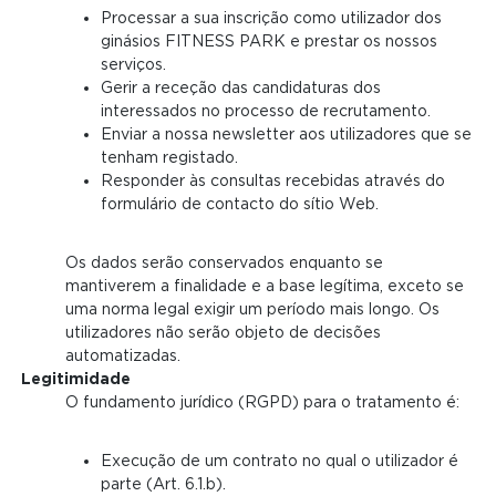
JE M'INSCRIS
CTA
Processar a sua inscrição como utilizador dos
ginásios FITNESS PARK e prestar os nossos
serviços.
Gerir a receção das candidaturas dos
Domain menu for FP Portugal (maincta)
interessados no processo de recrutamento.
Enviar a nossa newsletter aos utilizadores que se
A minha conta
tenham registado.
Responder às consultas recebidas através do
INSCREVE-TE
formulário de contacto do sítio Web.
Os dados serão conservados enquanto se
mantiverem a finalidade e a base legítima, exceto se
uma norma legal exigir um período mais longo. Os
utilizadores não serão objeto de decisões
automatizadas.
Legitimidade
O fundamento jurídico (RGPD) para o tratamento é:
Execução de um contrato no qual o utilizador é
parte (Art. 6.1.b).