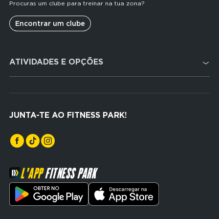
Procuras um clube para treinar na tua zona?
Encontrar um clube
Domain
ATIVIDADES E OPÇÕES
menu
for
FP
Cardio training
Portugal
Musculação
(footerser)
JUNTA-TE AO FITNESS PARK!
Cross training
L'APP
FITNESS PARK